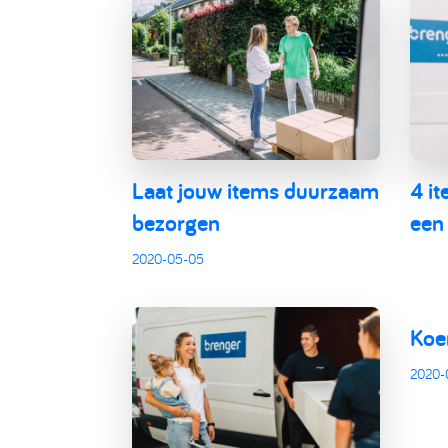
Laat jouw items duurzaam
4 it
bezorgen
een 
2020-05-05
Koer
2020-