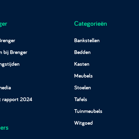
ger
Categorieën
Brenger
Bankstellen
 bij Brenger
Bedden
ngstijden
Kasten
Meubels
media
Stoelen
t rapport 2024
Tafels
Tuinmeubels
Witgoed
ers