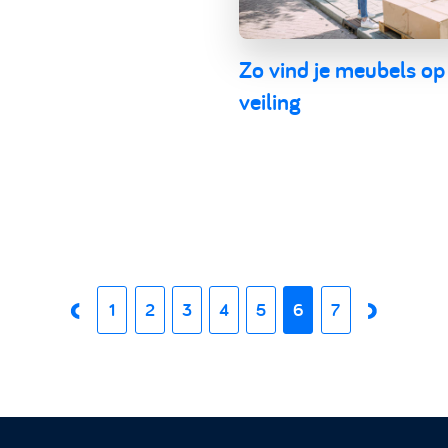
Zo vind je meubels op
veiling
1
2
3
4
5
6
7