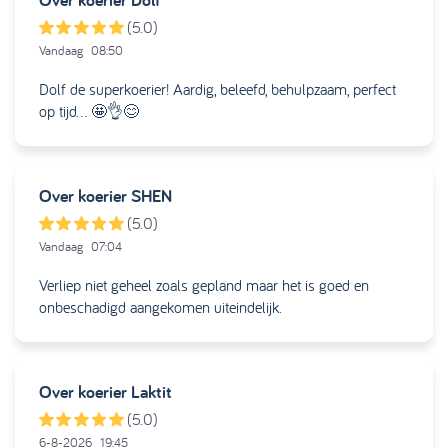
(5.0)
Vandaag
08:50
Dolf de superkoerier! Aardig, beleefd, behulpzaam, perfect
op tijd… 🤩👌😊
Over koerier
SHEN
(5.0)
Vandaag
07:04
Verliep niet geheel zoals gepland maar het is goed en
onbeschadigd aangekomen uiteindelijk.
Over koerier
Laktit
(5.0)
6-8-2026
19:45