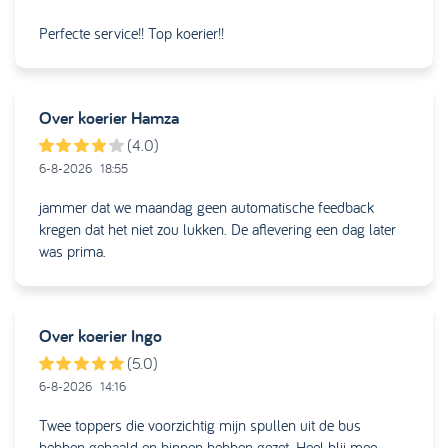
Perfecte service!! Top koerier!!
Over koerier
Hamza
(4.0)
6-8-2026
18:55
jammer dat we maandag geen automatische feedback
kregen dat het niet zou lukken. De aflevering een dag later
was prima.
Over koerier
Ingo
(5.0)
6-8-2026
14:16
Twee toppers die voorzichtig mijn spullen uit de bus
hebben gehaald en binnen hebben gezet. Heel blij mee