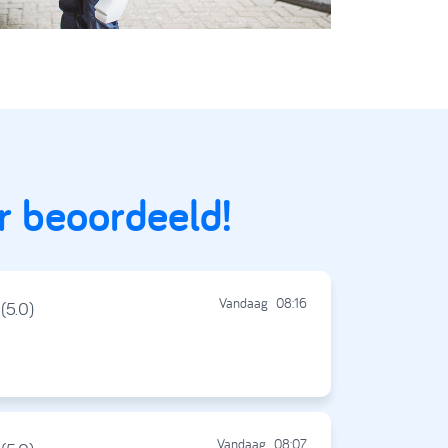
r beoordeeld!
Vandaag
08:16
(5.0)
Vandaag
08:07