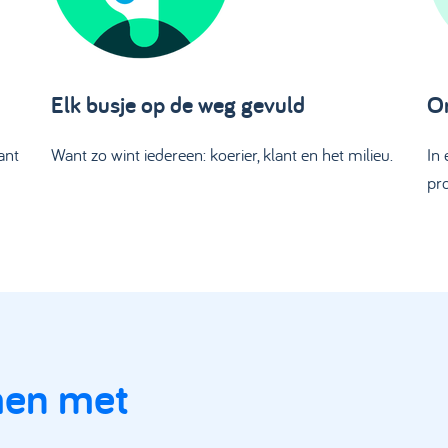
Elk busje op de weg gevuld
On
ant
Want zo wint iedereen: koerier, klant en het milieu.
In
pro
men met