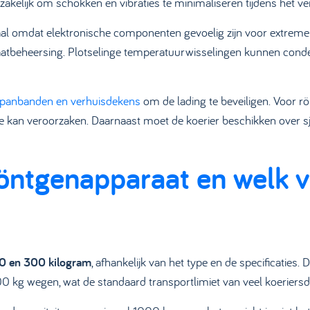
zakelijk om schokken en vibraties te minimaliseren tijdens het ve
iaal omdat elektronische componenten gevoelig zijn voor extre
aatbeheersing. Plotselinge temperatuurwisselingen kunnen conden
panbanden en verhuisdekens
om de lading te beveiligen. Voor rö
ade kan veroorzaken. Daarnaast moet de koerier beschikken over 
öntgenapparaat en welk v
50 en 300 kilogram
, afhankelijk van het type en de specificaties
0 kg wegen, wat de standaard transportlimiet van veel koeriersdi