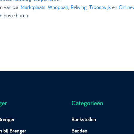
n van o.a.
Marktplaats
,
Whoppah
,
Reliving
,
Troostwijk
en
Online
n busje huren
ger
Categorieën
Brenger
Bankstellen
 bij Brenger
Bedden