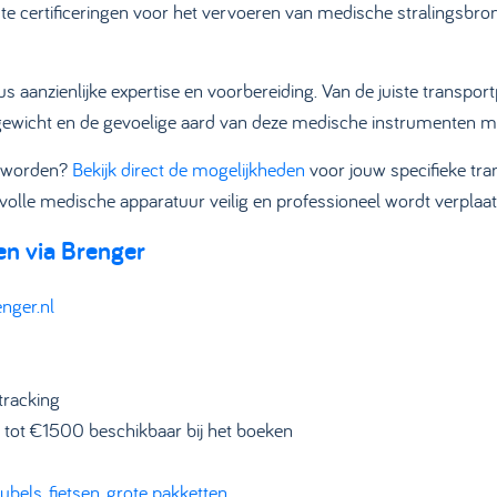
ste certificeringen voor het vervoeren van medische stralingsbr
 aanzienlijke expertise en voorbereiding. Van de juiste transpor
gewicht en de gevoelige aard van deze medische instrumenten m
t worden?
Bekijk direct de mogelijkheden
voor jouw specifieke tr
evolle medische apparatuur veilig en professioneel wordt verplaat
en via Brenger
nger.nl
tracking
 tot €1500 beschikbaar bij het boeken
ubels
,
fietsen
,
grote pakketten