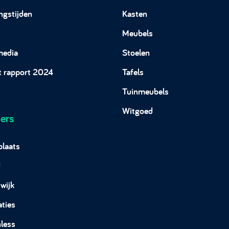
ngstijden
Kasten
Meubels
media
Stoelen
t rapport 2024
Tafels
Tuinmeubels
Witgoed
ers
plaats
d
wijk
aties
less