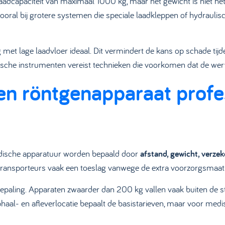
aadcapaciteit van maximaal 1000 kg, maar het gewicht is niet he
oral bij grotere systemen die speciale laadkleppen of hydraulisc
 met lage laadvloer ideaal. Dit vermindert de kans op schade tijd
che instrumenten vereist technieken die voorkomen dat de wer
n röntgenapparaat profes
edische apparatuur worden bepaald door
afstand, gewicht, verze
transporteurs vaak een toeslag vanwege de extra voorzorgsmaatr
nbepaling. Apparaten zwaarder dan 200 kg vallen vaak buiten de 
phaal- en afleverlocatie bepaalt de basistarieven, maar voor me