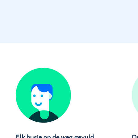
Elk busje op de weg gevuld
On