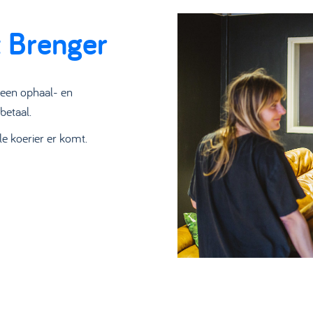
t Brenger
s een ophaal- en
betaal.
le koerier er komt.