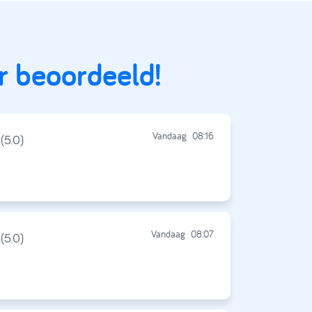
r beoordeeld!
Vandaag
08:16
(5.0)
Vandaag
08:07
(5.0)