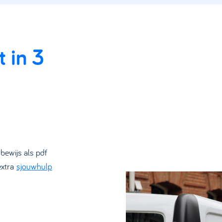
t in 3
ewijs als pdf
extra
sjouwhulp