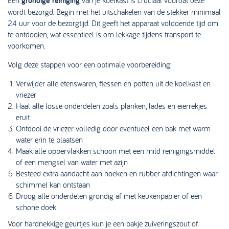
Een
grondige reiniging
van je koelkast is cruciaal voordat deze
wordt bezorgd. Begin met het uitschakelen van de stekker minimaal
24 uur voor de bezorgtijd. Dit geeft het apparaat voldoende tijd om
te ontdooien, wat essentieel is om lekkage tijdens transport te
voorkomen.
Volg deze stappen voor een optimale voorbereiding:
Verwijder alle etenswaren, flessen en potten uit de koelkast en
vriezer
Haal alle losse onderdelen zoals planken, lades en eierrekjes
eruit
Ontdooi de vriezer volledig door eventueel een bak met warm
water erin te plaatsen
Maak alle oppervlakken schoon met een mild reinigingsmiddel
of een mengsel van water met azijn
Besteed extra aandacht aan hoeken en rubber afdichtingen waar
schimmel kan ontstaan
Droog alle onderdelen grondig af met keukenpapier of een
schone doek
Voor hardnekkige geurtjes kun je een bakje zuiveringszout of