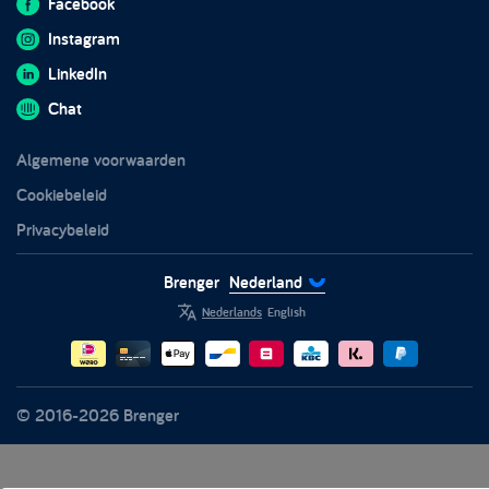
Veelgestelde vragen
Facebook
Impact rapport 2024
Returnless
Meubels
Brenger Business
Instagram
Stoelen
Brenger voor koeriers
LinkedIn
Tafels
Partners
Chat
Tuinmeubels
Vertrouwen en veiligheid
Algemene voorwaarden
Witgoed
Duurzaamheid
Cookiebeleid
Privacybeleid
Brenger
Nederland
Nederlands
English
© 2016-2026 Brenger