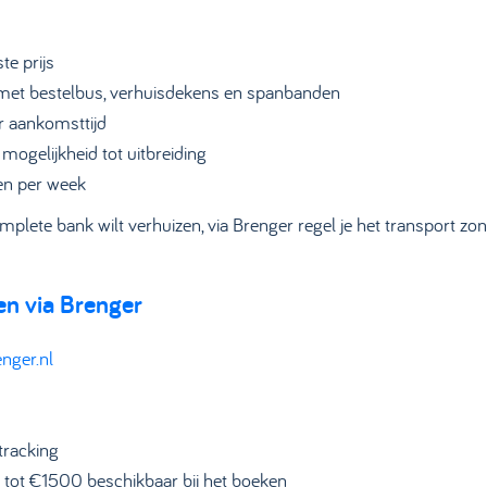
te prijs
p met bestelbus, verhuisdekens en spanbanden
r aankomsttijd
mogelijkheid tot uitbreiding
en per week
mplete bank wilt verhuizen, via Brenger regel je het transport zo
en via Brenger
nger.nl
tracking
 tot €1500 beschikbaar bij het boeken