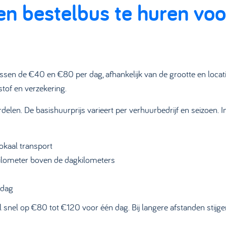
en bestelbus te huren voo
sen de €40 en €80 per dag, afhankelijk van de grootte en locati
tof en verzekering.
delen. De basishuurprijs varieert per verhuurbedrijf en seizoen. 
okaal transport
kilometer boven de dagkilometers
 dag
 snel op €80 tot €120 voor één dag. Bij langere afstanden stijg