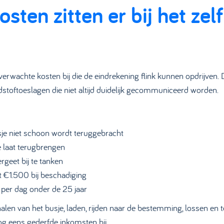
sten zitten er bij het zel
erwachte kosten bij die de eindrekening flink kunnen opdrijven. 
toftoeslagen die niet altijd duidelijk gecommuniceerd worden.
je niet schoon wordt teruggebracht
e laat terugbrengen
rgeet bij te tanken
t €1.500 bij beschadiging
 per dag onder de 25 jaar
halen van het busje, laden, rijden naar de bestemming, lossen en 
og eens gederfde inkomsten bij.