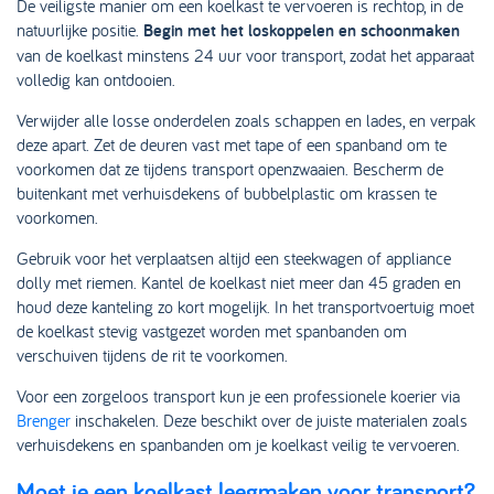
De veiligste manier om een koelkast te vervoeren is rechtop, in de
natuurlijke positie.
Begin met het loskoppelen en schoonmaken
van de koelkast minstens 24 uur voor transport, zodat het apparaat
volledig kan ontdooien.
Verwijder alle losse onderdelen zoals schappen en lades, en verpak
deze apart. Zet de deuren vast met tape of een spanband om te
voorkomen dat ze tijdens transport openzwaaien. Bescherm de
buitenkant met verhuisdekens of bubbelplastic om krassen te
voorkomen.
Gebruik voor het verplaatsen altijd een steekwagen of appliance
dolly met riemen. Kantel de koelkast niet meer dan 45 graden en
houd deze kanteling zo kort mogelijk. In het transportvoertuig moet
de koelkast stevig vastgezet worden met spanbanden om
verschuiven tijdens de rit te voorkomen.
Voor een zorgeloos transport kun je een professionele koerier via
Brenger
inschakelen. Deze beschikt over de juiste materialen zoals
verhuisdekens en spanbanden om je koelkast veilig te vervoeren.
Moet je een koelkast leegmaken voor transport?