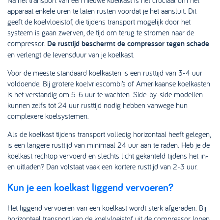
Na het transport van een nieuwe koelkast is het cruciaal om het
apparaat enkele uren te laten rusten voordat je het aansluit. Dit
geeft de koelvloeistof, die tijdens transport mogelijk door het
systeem is gaan zwerven, de tijd om terug te stromen naar de
compressor.
De rusttijd beschermt de compressor tegen schade
en verlengt de levensduur van je koelkast.
Voor de meeste standaard koelkasten is een rusttijd van 3-4 uur
voldoende. Bij grotere koelvriescombi’s of Amerikaanse koelkasten
is het verstandig om 5-6 uur te wachten. Side-by-side modellen
kunnen zelfs tot 24 uur rusttijd nodig hebben vanwege hun
complexere koelsystemen.
Als de koelkast tijdens transport volledig horizontaal heeft gelegen,
is een langere rusttijd van minimaal 24 uur aan te raden. Heb je de
koelkast rechtop vervoerd en slechts licht gekanteld tijdens het in-
en uitladen? Dan volstaat vaak een kortere rusttijd van 2-3 uur.
Kun je een koelkast liggend vervoeren?
Het liggend vervoeren van een koelkast wordt sterk afgeraden. Bij
horizontaal transport kan de koelvloeistof uit de compressor lopen