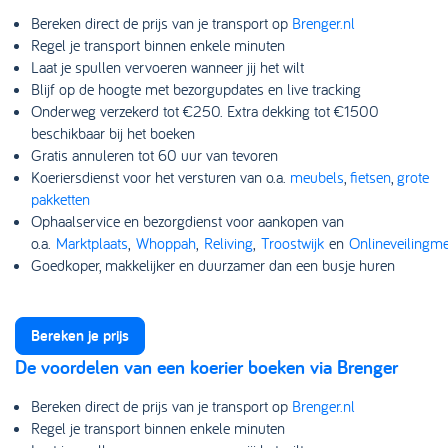
Bereken direct de prijs van je transport op
Brenger.nl
Regel je transport binnen enkele minuten
Laat je spullen vervoeren wanneer jij het wilt
Blijf op de hoogte met bezorgupdates en live tracking
Onderweg verzekerd tot €250. Extra dekking tot €1500
beschikbaar bij het boeken
Gratis annuleren tot 60 uur van tevoren
Koeriersdienst voor het versturen van o.a.
meubels
,
fietsen
,
grote
pakketten
Ophaalservice en bezorgdienst voor aankopen van
o.a.
Marktplaats
,
Whoppah
,
Reliving
,
Troostwijk
en
Onlineveilingme
Goedkoper, makkelijker en duurzamer dan een busje huren
Bereken je prijs
De voordelen van een koerier boeken via Brenger
Bereken direct de prijs van je transport op
Brenger.nl
Regel je transport binnen enkele minuten