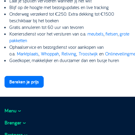
Laat je spullen vervoeren wanneer jij het wilt
Blijf op de hoogte met bezorgupdates en live tracking
Onderweg verzekerd tot €250. Extra dekking tot €1500
beschikbaar bij het boeken
Gratis annuleren tot 60 uur van tevoren
Koeriersdienst voor het versturen van o.a.
meubels
,
fietsen
,
grote
pakketten
Ophaalservice en bezorgdienst voor aankopen van
o.a.
Marktplaats
,
Whoppah
,
Reliving
,
Troostwijk
en
Onlineveilingme
Goedkoper, makkelijker en duurzamer dan een busje huren
Bereken je prijs
Menu
Brenger
Hoe het werkt
How it works
Partners