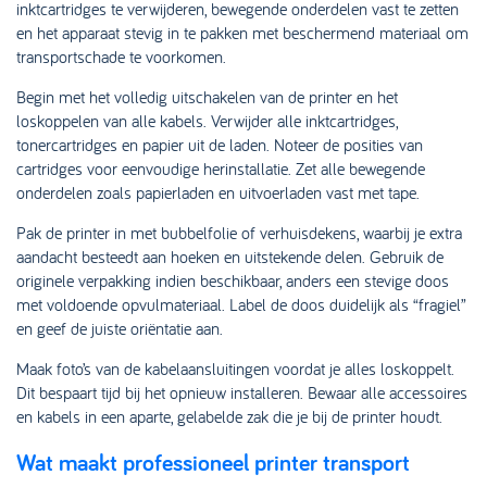
inktcartridges te verwijderen, bewegende onderdelen vast te zetten
en het apparaat stevig in te pakken met beschermend materiaal om
transportschade te voorkomen.
Begin met het volledig uitschakelen van de printer en het
loskoppelen van alle kabels. Verwijder alle inktcartridges,
tonercartridges en papier uit de laden. Noteer de posities van
cartridges voor eenvoudige herinstallatie. Zet alle bewegende
onderdelen zoals papierladen en uitvoerladen vast met tape.
Pak de printer in met bubbelfolie of verhuisdekens, waarbij je extra
aandacht besteedt aan hoeken en uitstekende delen. Gebruik de
originele verpakking indien beschikbaar, anders een stevige doos
met voldoende opvulmateriaal. Label de doos duidelijk als “fragiel”
en geef de juiste oriëntatie aan.
Maak foto’s van de kabelaansluitingen voordat je alles loskoppelt.
Dit bespaart tijd bij het opnieuw installeren. Bewaar alle accessoires
en kabels in een aparte, gelabelde zak die je bij de printer houdt.
Wat maakt professioneel printer transport