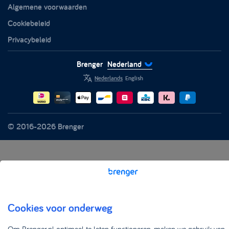
Algemene voorwaarden
Witgoed
Duurzaamheid
Cookiebeleid
Privacybeleid
Brenger
Nederland
Nederlands
English
© 2016-2026 Brenger
Cookies voor onderweg