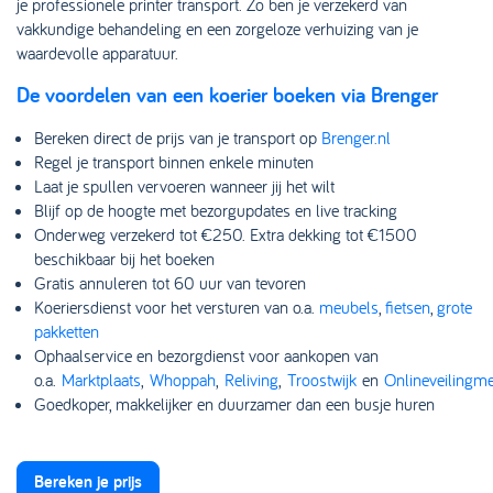
je professionele printer transport. Zo ben je verzekerd van
vakkundige behandeling en een zorgeloze verhuizing van je
waardevolle apparatuur.
De voordelen van een koerier boeken via Brenger
Bereken direct de prijs van je transport op
Brenger.nl
Regel je transport binnen enkele minuten
Laat je spullen vervoeren wanneer jij het wilt
Blijf op de hoogte met bezorgupdates en live tracking
Onderweg verzekerd tot €250. Extra dekking tot €1500
beschikbaar bij het boeken
Gratis annuleren tot 60 uur van tevoren
Koeriersdienst voor het versturen van o.a.
meubels
,
fietsen
,
grote
pakketten
Ophaalservice en bezorgdienst voor aankopen van
o.a.
Marktplaats
,
Whoppah
,
Reliving
,
Troostwijk
en
Onlineveilingme
Goedkoper, makkelijker en duurzamer dan een busje huren
Bereken je prijs