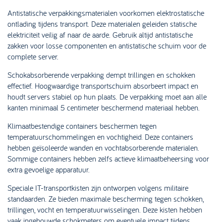
Antistatische verpakkingsmaterialen voorkomen elektrostatische
ontlading tijdens transport. Deze materialen geleiden statische
elektriciteit veilig af naar de aarde. Gebruik altijd antistatische
zakken voor losse componenten en antistatische schuim voor de
complete server.
Schokabsorberende verpakking dempt trillingen en schokken
effectief. Hoogwaardige transportschuim absorbeert impact en
houdt servers stabiel op hun plaats. De verpakking moet aan alle
kanten minimaal 5 centimeter beschermend materiaal hebben.
Klimaatbestendige containers beschermen tegen
temperatuurschommelingen en vochtigheid. Deze containers
hebben geïsoleerde wanden en vochtabsorberende materialen.
Sommige containers hebben zelfs actieve klimaatbeheersing voor
extra gevoelige apparatuur.
Speciale IT-transportkisten zijn ontworpen volgens militaire
standaarden. Ze bieden maximale bescherming tegen schokken,
trillingen, vocht en temperatuurwisselingen. Deze kisten hebben
vaak ingebouwde schokmeters om eventuele impact tijdens