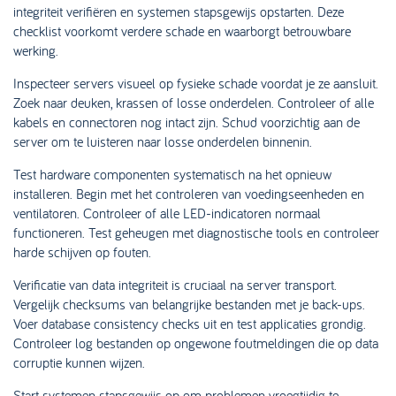
integriteit verifiëren en systemen stapsgewijs opstarten. Deze
checklist voorkomt verdere schade en waarborgt betrouwbare
werking.
Inspecteer servers visueel op fysieke schade voordat je ze aansluit.
Zoek naar deuken, krassen of losse onderdelen. Controleer of alle
kabels en connectoren nog intact zijn. Schud voorzichtig aan de
server om te luisteren naar losse onderdelen binnenin.
Test hardware componenten systematisch na het opnieuw
installeren. Begin met het controleren van voedingseenheden en
ventilatoren. Controleer of alle LED-indicatoren normaal
functioneren. Test geheugen met diagnostische tools en controleer
harde schijven op fouten.
Verificatie van data integriteit is cruciaal na server transport.
Vergelijk checksums van belangrijke bestanden met je back-ups.
Voer database consistency checks uit en test applicaties grondig.
Controleer log bestanden op ongewone foutmeldingen die op data
corruptie kunnen wijzen.
Start systemen stapsgewijs op om problemen vroegtijdig te