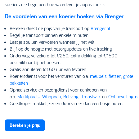
koeriers die begrijpen hoe waardevol je apparatuur is.
De voordelen van een koerier boeken via Brenger
Bereken direct de prijs van je transport op
Brenger.nl
Regel je transport binnen enkele minuten
Laat je spullen vervoeren wanneer jij het wilt
Blijf op de hoogte met bezorgupdates en live tracking
Onderweg verzekerd tot €250. Extra dekking tot €1500
beschikbaar bij het boeken
Gratis annuleren tot 60 uur van tevoren
Koeriersdienst voor het versturen van o.a.
meubels
,
fietsen
,
grote
pakketten
Ophaalservice en bezorgdienst voor aankopen van
o.a.
Marktplaats
,
Whoppah
,
Reliving
,
Troostwijk
en
Onlineveilingme
Goedkoper, makkelijker en duurzamer dan een busje huren
Bereken je prijs