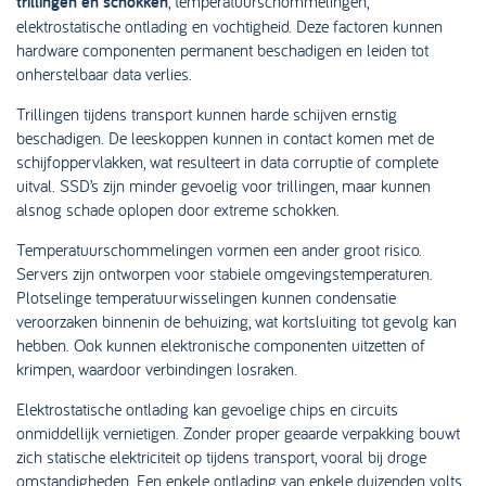
trillingen en schokken
, temperatuurschommelingen,
elektrostatische ontlading en vochtigheid. Deze factoren kunnen
hardware componenten permanent beschadigen en leiden tot
onherstelbaar data verlies.
Trillingen tijdens transport kunnen harde schijven ernstig
beschadigen. De leeskoppen kunnen in contact komen met de
schijfoppervlakken, wat resulteert in data corruptie of complete
uitval. SSD’s zijn minder gevoelig voor trillingen, maar kunnen
alsnog schade oplopen door extreme schokken.
Temperatuurschommelingen vormen een ander groot risico.
Servers zijn ontworpen voor stabiele omgevingstemperaturen.
Plotselinge temperatuurwisselingen kunnen condensatie
veroorzaken binnenin de behuizing, wat kortsluiting tot gevolg kan
hebben. Ook kunnen elektronische componenten uitzetten of
krimpen, waardoor verbindingen losraken.
Elektrostatische ontlading kan gevoelige chips en circuits
onmiddellijk vernietigen. Zonder proper geaarde verpakking bouwt
zich statische elektriciteit op tijdens transport, vooral bij droge
omstandigheden. Een enkele ontlading van enkele duizenden volts