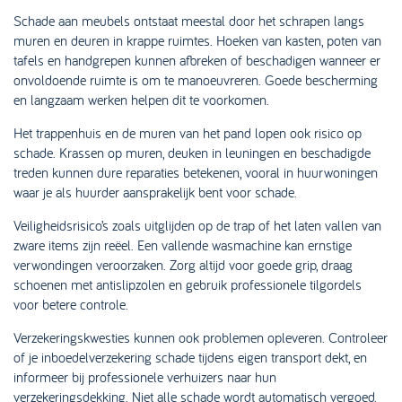
Schade aan meubels ontstaat meestal door het schrapen langs
muren en deuren in krappe ruimtes. Hoeken van kasten, poten van
tafels en handgrepen kunnen afbreken of beschadigen wanneer er
onvoldoende ruimte is om te manoeuvreren. Goede bescherming
en langzaam werken helpen dit te voorkomen.
Het trappenhuis en de muren van het pand lopen ook risico op
schade. Krassen op muren, deuken in leuningen en beschadigde
treden kunnen dure reparaties betekenen, vooral in huurwoningen
waar je als huurder aansprakelijk bent voor schade.
Veiligheidsrisico’s zoals uitglijden op de trap of het laten vallen van
zware items zijn reëel. Een vallende wasmachine kan ernstige
verwondingen veroorzaken. Zorg altijd voor goede grip, draag
schoenen met antislipzolen en gebruik professionele tilgordels
voor betere controle.
Verzekeringskwesties kunnen ook problemen opleveren. Controleer
of je inboedelverzekering schade tijdens eigen transport dekt, en
informeer bij professionele verhuizers naar hun
verzekeringsdekking. Niet alle schade wordt automatisch vergoed.