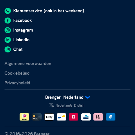
Wat we vervoeren
Blog
Troostwijk
Bedden
Ontmoet de koeriers
Klantenservice
(ook in het weekend)
In de media
Integraties
Kasten
Veelgestelde vragen
Facebook
Impact rapport 2024
Returnless
Meubels
Brenger Business
Instagram
Stoelen
Brenger voor koeriers
LinkedIn
Tafels
Partners
Chat
Tuinmeubels
Vertrouwen en veiligheid
Algemene voorwaarden
Witgoed
Duurzaamheid
Cookiebeleid
Privacybeleid
Brenger
Nederland
Nederlands
English
© 2016-2026 Brenger