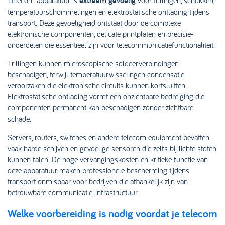
Telecom apparatuur is
extreem gevoelig
voor trillingen, schokken,
temperatuurschommelingen en elektrostatische ontlading tijdens
transport. Deze gevoeligheid ontstaat door de complexe
elektronische componenten, delicate printplaten en precisie-
onderdelen die essentieel zijn voor telecommunicatiefunctionaliteit.
Trillingen kunnen microscopische soldeerverbindingen
beschadigen, terwijl temperatuurwisselingen condensatie
veroorzaken die elektronische circuits kunnen kortsluitten.
Elektrostatische ontlading vormt een onzichtbare bedreiging die
componenten permanent kan beschadigen zonder zichtbare
schade.
Servers, routers, switches en andere telecom equipment bevatten
vaak harde schijven en gevoelige sensoren die zelfs bij lichte stoten
kunnen falen. De hoge vervangingskosten en kritieke functie van
deze apparatuur maken professionele bescherming tijdens
transport onmisbaar voor bedrijven die afhankelijk zijn van
betrouwbare communicatie-infrastructuur.
Welke voorbereiding is nodig voordat je telecom