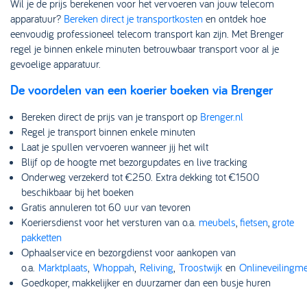
Wil je de prijs berekenen voor het vervoeren van jouw telecom
apparatuur?
Bereken direct je transportkosten
en ontdek hoe
eenvoudig professioneel telecom transport kan zijn. Met Brenger
regel je binnen enkele minuten betrouwbaar transport voor al je
gevoelige apparatuur.
De voordelen van een koerier boeken via Brenger
Bereken direct de prijs van je transport op
Brenger.nl
Regel je transport binnen enkele minuten
Laat je spullen vervoeren wanneer jij het wilt
Blijf op de hoogte met bezorgupdates en live tracking
Onderweg verzekerd tot €250. Extra dekking tot €1500
beschikbaar bij het boeken
Gratis annuleren tot 60 uur van tevoren
Koeriersdienst voor het versturen van o.a.
meubels
,
fietsen
,
grote
pakketten
Ophaalservice en bezorgdienst voor aankopen van
o.a.
Marktplaats
,
Whoppah
,
Reliving
,
Troostwijk
en
Onlineveilingme
Goedkoper, makkelijker en duurzamer dan een busje huren