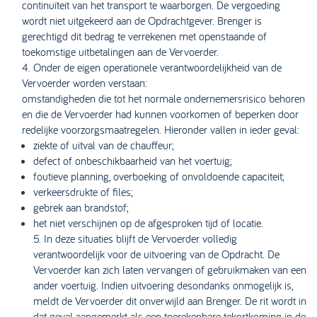
continuïteit van het transport te waarborgen. De vergoeding
wordt niet uitgekeerd aan de Opdrachtgever. Brenger is
gerechtigd dit bedrag te verrekenen met openstaande of
toekomstige uitbetalingen aan de Vervoerder.
4. Onder de eigen operationele verantwoordelijkheid van de
Vervoerder worden verstaan:
omstandigheden die tot het normale ondernemersrisico behoren
en die de Vervoerder had kunnen voorkomen of beperken door
redelijke voorzorgsmaatregelen. Hieronder vallen in ieder geval:
ziekte of uitval van de chauffeur;
defect of onbeschikbaarheid van het voertuig;
foutieve planning, overboeking of onvoldoende capaciteit;
verkeersdrukte of files;
gebrek aan brandstof;
het niet verschijnen op de afgesproken tijd of locatie.
5. In deze situaties blijft de Vervoerder volledig
verantwoordelijk voor de uitvoering van de Opdracht. De
Vervoerder kan zich laten vervangen of gebruikmaken van een
ander voertuig. Indien uitvoering desondanks onmogelijk is,
meldt de Vervoerder dit onverwijld aan Brenger. De rit wordt in
dat geval aangemerkt als een toerekenbare tekortkoming in de