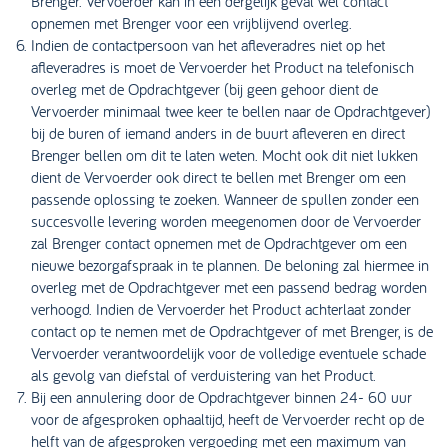
Brenger. Vervoerder kan in een dergelijk geval wel contact
opnemen met Brenger voor een vrijblijvend overleg.
Indien de contactpersoon van het afleveradres niet op het
afleveradres is moet de Vervoerder het Product na telefonisch
overleg met de Opdrachtgever (bij geen gehoor dient de
Vervoerder minimaal twee keer te bellen naar de Opdrachtgever)
bij de buren of iemand anders in de buurt afleveren en direct
Brenger bellen om dit te laten weten. Mocht ook dit niet lukken
dient de Vervoerder ook direct te bellen met Brenger om een
passende oplossing te zoeken. Wanneer de spullen zonder een
succesvolle levering worden meegenomen door de Vervoerder
zal Brenger contact opnemen met de Opdrachtgever om een
nieuwe bezorgafspraak in te plannen. De beloning zal hiermee in
overleg met de Opdrachtgever met een passend bedrag worden
verhoogd. Indien de Vervoerder het Product achterlaat zonder
contact op te nemen met de Opdrachtgever of met Brenger, is de
Vervoerder verantwoordelijk voor de volledige eventuele schade
als gevolg van diefstal of verduistering van het Product.
Bij een annulering door de Opdrachtgever binnen 24- 60 uur
voor de afgesproken ophaaltijd, heeft de Vervoerder recht op de
helft van de afgesproken vergoeding met een maximum van