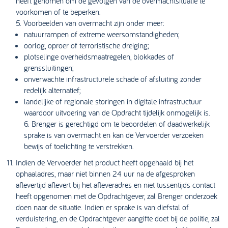
heeft genomen om de gevolgen van de overmachtsituatie te
voorkomen of te beperken.
5. Voorbeelden van overmacht zijn onder meer:
natuurrampen of extreme weersomstandigheden;
oorlog, oproer of terroristische dreiging;
plotselinge overheidsmaatregelen, blokkades of
grenssluitingen;
onverwachte infrastructurele schade of afsluiting zonder
redelijk alternatief;
landelijke of regionale storingen in digitale infrastructuur
waardoor uitvoering van de Opdracht tijdelijk onmogelijk is.
6. Brenger is gerechtigd om te beoordelen of daadwerkelijk
sprake is van overmacht en kan de Vervoerder verzoeken
bewijs of toelichting te verstrekken.
Indien de Vervoerder het product heeft opgehaald bij het
ophaaladres, maar niet binnen 24 uur na de afgesproken
aflevertijd aflevert bij het afleveradres en niet tussentijds contact
heeft opgenomen met de Opdrachtgever, zal Brenger onderzoek
doen naar de situatie. Indien er sprake is van diefstal of
verduistering, en de Opdrachtgever aangifte doet bij de politie, zal