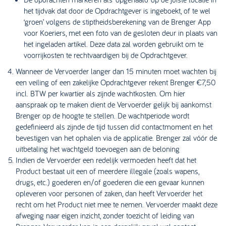
het tijdvak dat door de Opdrachtgever is ingeboekt, of te wel
‘groen’ volgens de stiptheidsberekening van de Brenger App
voor Koeriers, met een foto van de gesloten deur in plaats van
het ingeladen artikel. Deze data zal worden gebruikt om te
voorrijkosten te rechtvaardigen bij de Opdrachtgever.
Wanneer de Vervoerder langer dan 15 minuten moet wachten bij
een veiling of een zakelijke Opdrachtgever rekent Brenger €7,50
incl. BTW per kwartier als zijnde wachtkosten. Om hier
aanspraak op te maken dient de Vervoerder gelijk bij aankomst
Brenger op de hoogte te stellen. De wachtperiode wordt
gedefinieerd als zijnde de tijd tussen did contactmoment en het
bevestigen van het ophalen via de applicatie. Brenger zal vóór de
uitbetaling het wachtgeld toevoegen aan de beloning
Indien de Vervoerder een redelijk vermoeden heeft dat het
Product bestaat uit een of meerdere illegale (zoals wapens,
drugs, etc.) goederen en/of goederen die een gevaar kunnen
opleveren voor personen of zaken, dan heeft Vervoerder het
recht om het Product niet mee te nemen. Vervoerder maakt deze
afweging naar eigen inzicht, zonder toezicht of leiding van