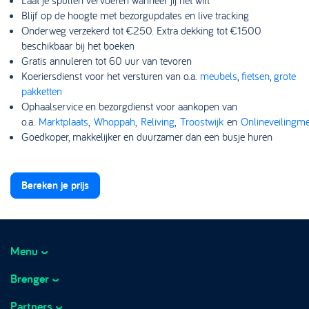
Laat je spullen vervoeren wanneer jij het wilt
Blijf op de hoogte met bezorgupdates en live tracking
Onderweg verzekerd tot €250. Extra dekking tot €1500
beschikbaar bij het boeken
Gratis annuleren tot 60 uur van tevoren
Koeriersdienst voor het versturen van o.a.
meubels
,
fietsen
,
grote
pakketten
Ophaalservice en bezorgdienst voor aankopen van
o.a.
Marktplaats
,
Whoppah
,
Reliving
,
Troostwijk
en
Onlineveilingme
Goedkoper, makkelijker en duurzamer dan een busje huren
Bereken je prijs
Menu
Brenger
Hoe het werkt
How it works
Partners
Over Brenger