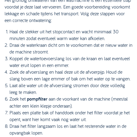
Het grondig ontwateren van een wasmachine is een essentiële stap
voordat je deze laat vervoeren. Een goede voorbereiding voorkomt
lekkage en schade tijdens het transport. Volg deze stappen voor
een correcte ontwatering:
Haal de stekker uit het stopcontact en wacht minimaal 30
minuten zodat eventueel warm water kan afkoelen.
Draai de waterkraan dicht om te voorkomen dat er nieuw water in
de machine stroomt.
Koppel de watertoevoerslang los van de kraan en laat eventueel
water eruit lopen in een emmer.
Zoek de afvoerslang en haal deze uit de afvoerpijp. Houd de
slang boven een lage emmer of bak om het water op te vangen.
Laat alle water uit de afvoerslang stromen door deze volledig
leeg te maken.
Zoek het
pompfilter
aan de voorkant van de machine (meestal
achter een klein klepje onderaan).
Plaats een platte bak of handdoek onder het filter voordat je het
opent, want hier komt vaak nog water uit.
Draai het filter langzaam los en laat het resterende water in de
opvangbak lopen.