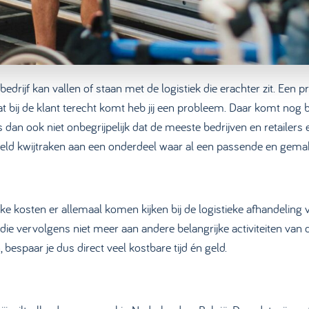
drijf kan vallen of staan met de logistiek die erachter zit. Een p
t bij de klant terecht komt heb jij een probleem. Daar komt nog bi
s dan ook niet onbegrijpelijk dat de meeste bedrijven en retailers
 geld kwijtraken aan een onderdeel waar al een passende en gema
e kosten er allemaal komen kijken bij de logistieke afhandeling v
 tijd die vervolgens niet meer aan andere belangrijke activiteiten
 bespaar je dus direct veel kostbare tijd én geld.