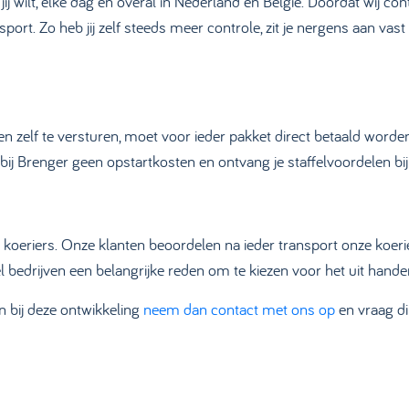
ij wilt, elke dag en overal in Nederland en België. Doordat wij co
sport. Zo heb jij zelf steeds meer controle, zit je nergens aan vast
lf te versturen, moet voor ieder pakket direct betaald worden. 
 bij Brenger geen opstartkosten en ontvang je staffelvoordelen bi
koeriers. Onze klanten beoordelen na ieder transport onze koeri
eel bedrijven een belangrijke reden om te kiezen voor het uit hand
 bij deze ontwikkeling
neem dan contact met ons op
en vraag di