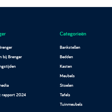
ger
Categorieën
Brenger
Bankstellen
 bij Brenger
Bedden
ngstijden
Kasten
Meubels
media
Stoelen
t rapport 2024
Tafels
Tuinmeubels