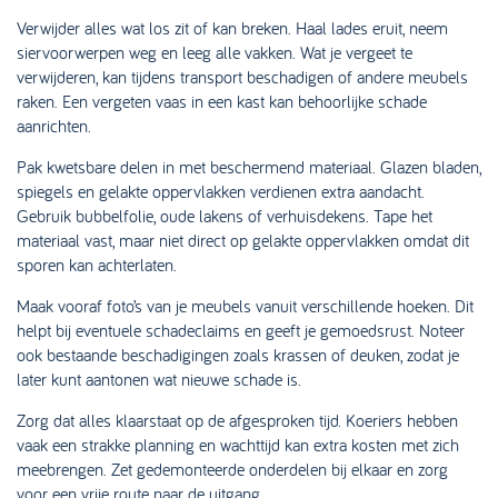
Verwijder alles wat los zit of kan breken. Haal lades eruit, neem
siervoorwerpen weg en leeg alle vakken. Wat je vergeet te
verwijderen, kan tijdens transport beschadigen of andere meubels
raken. Een vergeten vaas in een kast kan behoorlijke schade
aanrichten.
Pak kwetsbare delen in met beschermend materiaal. Glazen bladen,
spiegels en gelakte oppervlakken verdienen extra aandacht.
Gebruik bubbelfolie, oude lakens of verhuisdekens. Tape het
materiaal vast, maar niet direct op gelakte oppervlakken omdat dit
sporen kan achterlaten.
Maak vooraf foto’s van je meubels vanuit verschillende hoeken. Dit
helpt bij eventuele schadeclaims en geeft je gemoedsrust. Noteer
ook bestaande beschadigingen zoals krassen of deuken, zodat je
later kunt aantonen wat nieuwe schade is.
Zorg dat alles klaarstaat op de afgesproken tijd. Koeriers hebben
vaak een strakke planning en wachttijd kan extra kosten met zich
meebrengen. Zet gedemonteerde onderdelen bij elkaar en zorg
voor een vrije route naar de uitgang.