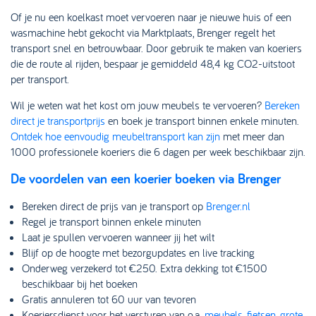
Of je nu een koelkast moet vervoeren naar je nieuwe huis of een
wasmachine hebt gekocht via Marktplaats, Brenger regelt het
transport snel en betrouwbaar. Door gebruik te maken van koeriers
die de route al rijden, bespaar je gemiddeld 48,4 kg CO2-uitstoot
per transport.
Wil je weten wat het kost om jouw meubels te vervoeren?
Bereken
direct je transportprijs
en boek je transport binnen enkele minuten.
Ontdek hoe eenvoudig meubeltransport kan zijn
met meer dan
1000 professionele koeriers die 6 dagen per week beschikbaar zijn.
De voordelen van een koerier boeken via Brenger
Bereken direct de prijs van je transport op
Brenger.nl
Regel je transport binnen enkele minuten
Laat je spullen vervoeren wanneer jij het wilt
Blijf op de hoogte met bezorgupdates en live tracking
Onderweg verzekerd tot €250. Extra dekking tot €1500
beschikbaar bij het boeken
Gratis annuleren tot 60 uur van tevoren
Koeriersdienst voor het versturen van o.a.
meubels
,
fietsen
,
grote