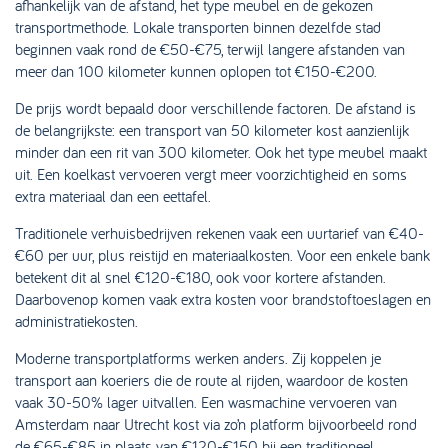
afhankelijk van de afstand, het type meubel en de gekozen
transportmethode. Lokale transporten binnen dezelfde stad
beginnen vaak rond de €50-€75, terwijl langere afstanden van
meer dan 100 kilometer kunnen oplopen tot €150-€200.
De prijs wordt bepaald door verschillende factoren. De afstand is
de belangrijkste: een transport van 50 kilometer kost aanzienlijk
minder dan een rit van 300 kilometer. Ook het type meubel maakt
uit. Een koelkast vervoeren vergt meer voorzichtigheid en soms
extra materiaal dan een eettafel.
Traditionele verhuisbedrijven rekenen vaak een uurtarief van €40-
€60 per uur, plus reistijd en materiaalkosten. Voor een enkele bank
betekent dit al snel €120-€180, ook voor kortere afstanden.
Daarbovenop komen vaak extra kosten voor brandstoftoeslagen en
administratiekosten.
Moderne transportplatforms werken anders. Zij koppelen je
transport aan koeriers die de route al rijden, waardoor de kosten
vaak 30-50% lager uitvallen. Een wasmachine vervoeren van
Amsterdam naar Utrecht kost via zo’n platform bijvoorbeeld rond
de €65-€85 in plaats van €120-€150 bij een traditioneel