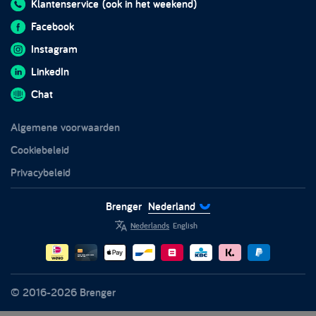
Ontmoet de koeriers
Klantenservice
(ook in het weekend)
In de media
Integraties
Kasten
Veelgestelde vragen
Facebook
Impact rapport 2024
Returnless
Meubels
Brenger Business
Instagram
Stoelen
Brenger voor koeriers
LinkedIn
Tafels
Partners
Chat
Tuinmeubels
Vertrouwen en veiligheid
Algemene voorwaarden
Witgoed
Duurzaamheid
Cookiebeleid
Privacybeleid
Brenger
Nederland
Nederlands
English
© 2016-2026 Brenger