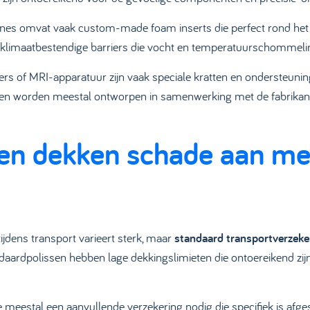
es omvat vaak custom-made foam inserts die perfect rond het a
klimaatbestendige barriers die vocht en temperatuurschommel
 of MRI-apparatuur zijn vaak speciale kratten en ondersteuning
gen worden meestal ontworpen in samenwerking met de fabrikant 
gen dekken schade aan m
jdens transport varieert sterk, maar
standaard transportverzeke
aardpolissen hebben lage dekkingslimieten die ontoereikend zij
meestal een aanvullende verzekering nodig die specifiek is afg