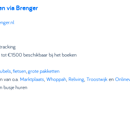
en via Brenger
nger.nl
tracking
 tot €1500 beschikbaar bij het boeken
ubels
,
fietsen
,
grote pakketten
n van o.a.
Marktplaats
,
Whoppah
,
Reliving
,
Troostwijk
en
Online
n busje huren