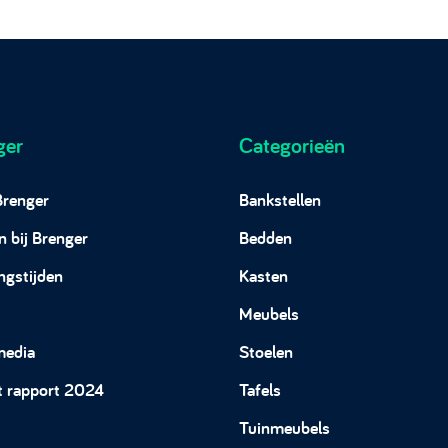
ger
Categorieën
Brenger
Bankstellen
 bij Brenger
Bedden
ngstijden
Kasten
Meubels
media
Stoelen
t rapport 2024
Tafels
Tuinmeubels