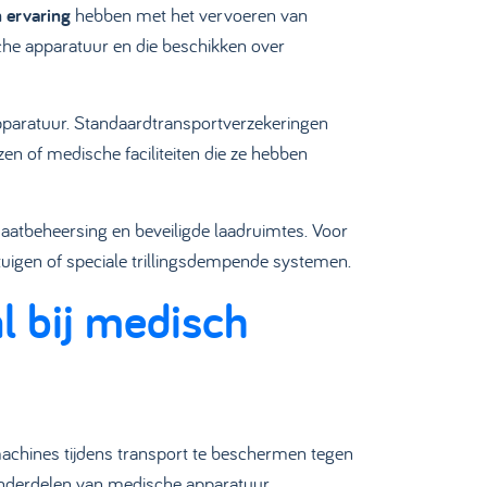
n ervaring
hebben met het vervoeren van
che apparatuur en die beschikken over
pparatuur. Standaardtransportverzekeringen
n of medische faciliteiten die ze hebben
aatbeheersing en beveiligde laadruimtes. Voor
tuigen of speciale trillingsdempende systemen.
l bij medisch
chines tijdens transport te beschermen tegen
nderdelen van medische apparatuur.