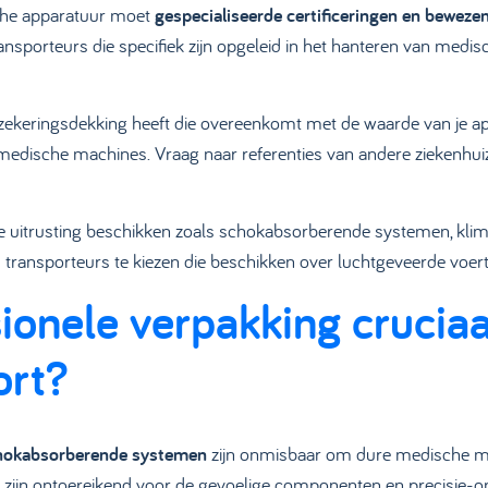
che apparatuur moet
gespecialiseerde certificeringen en beweze
nsporteurs die specifiek zijn opgeleid in het hanteren van medis
rzekeringsdekking heeft die overeenkomt met de waarde van je a
medische machines. Vraag naar referenties van andere ziekenhuize
e uitrusting beschikken zoals schokabsorberende systemen, klim
m transporteurs te kiezen die beschikken over luchtgeveerde voer
onele verpakking cruciaa
ort?
chokabsorberende systemen
zijn onmisbaar om dure medische ma
zijn ontoereikend voor de gevoelige componenten en precisie-o